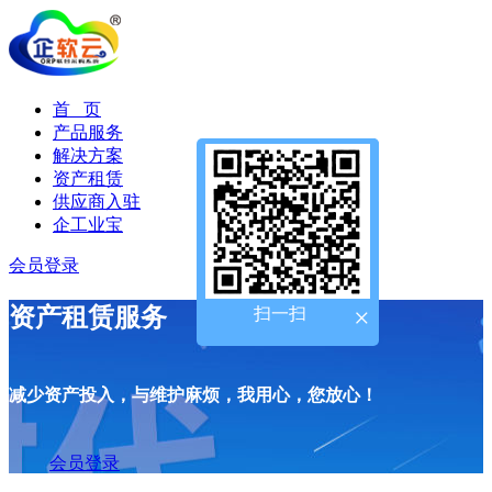
首 页
产品服务
×
解决方案
4009-218-245
资产租赁
供应商入驻
企工业宝
会员登录
×
资产租赁服务
扫一扫
减少资产投入，与维护麻烦，我用心，您放心！
会员登录