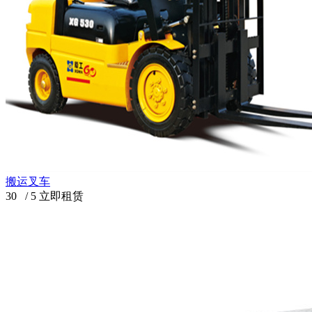
搬运叉车
30
/
5
立即租赁